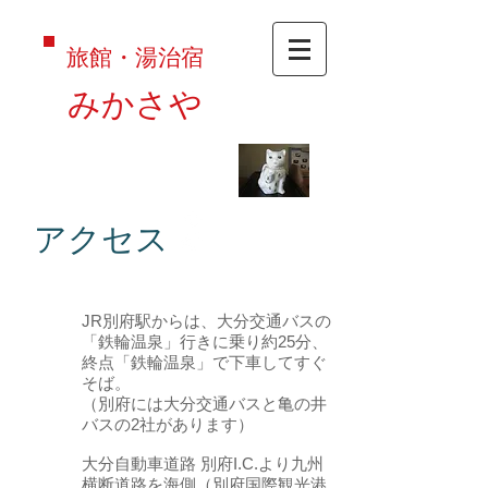
旅館・湯治宿
みかさや
アクセス
JR別府駅からは、大分交通バスの
「鉄輪温泉」行きに乗り約25分、
終点「鉄輪温泉」で下車してすぐ
そば。
（別府には大分交通バスと亀の井
バスの2社があります）
大分自動車道路 別府I.C.より九州
横断道路を海側（別府国際観光港