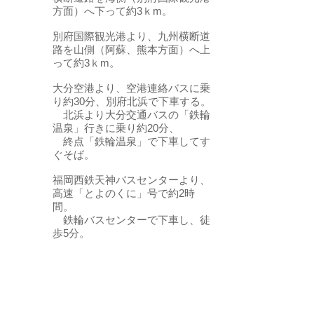
方面）へ下って約3ｋm。
別府国際観光港より、九州横断道
路を山側（阿蘇、熊本方面）へ上
って約3ｋm。
大分空港より、空港連絡バスに乗
り約30分、別府北浜で下車する。
北浜より大分交通バスの「鉄輪
温泉」行きに乗り約20分、
終点「鉄輪温泉」で下車してす
ぐそば。
福岡西鉄天神バスセンターより、
高速「とよのくに」号で約2時
間。
鉄輪バスセンターで下車し、徒
歩5分。